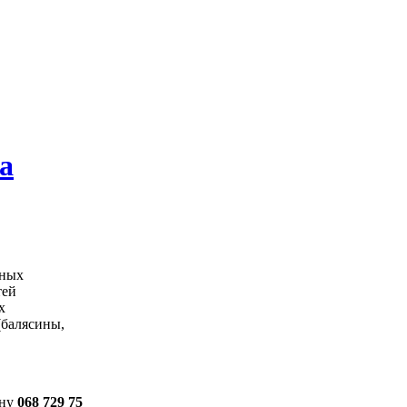
а
ьных
тей
х
(балясины,
ону
068 729 75