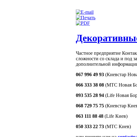
Декоративны
Частное предприятие Конта
сложности со склада и под за
дополнительной информации
067 996 49 93
(Киевстар Нова
066 333 38 08
(МТС Новая Бо
093 535 28 94
(Life Новая Бо
068 729 75 75
(Киевстар Кие
063 111 88 48
(Life Киев)
050 333 22 73
(МТС Киев)
или пишите нам на
contactu