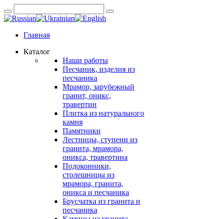
Главная
Каталог
Наши работы
Песчаник, изделия из
песчаника
Мрамор, зарубежный
гранит, оникс,
травертин
Плитка из натурального
камня
Памятники
Лестницы, ступени из
гранита, мрамора,
оникса, травертина
Подоконники,
столешницы из
мрамора, гранита,
оникса и песчаника
Брусчатка из гранита и
песчаника
Камины из гранита,