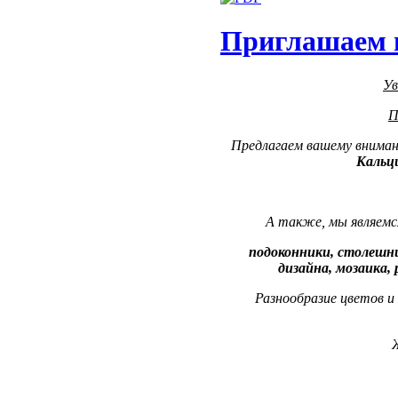
Приглашаем в
У
П
Предлагаем вашему внима
Кальц
А также, мы являемс
подоконники, столешни
дизайна,
мозаика,
Разнообразие цветов 