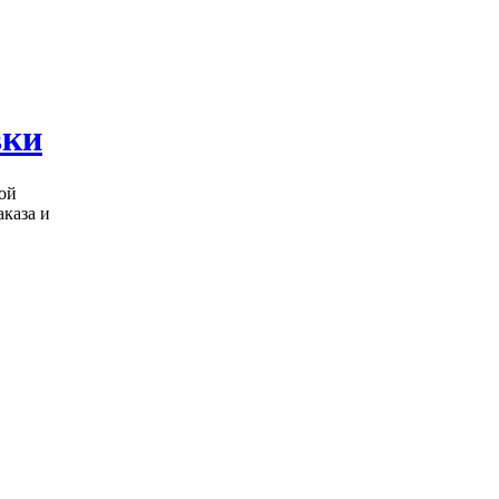
вки
ой
аказа и