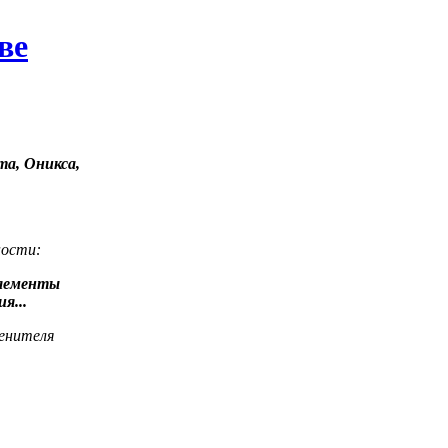
ве
а, Оникса,
ности:
элементы
я...
енителя