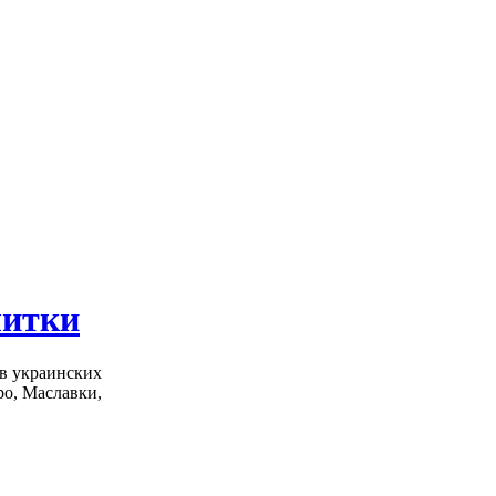
литки
в украинских
ро, Маславки,