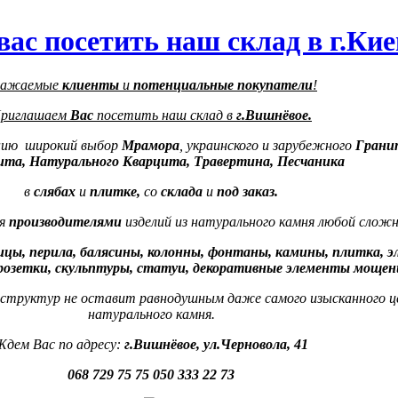
ас посетить наш склад в г.Кие
важаемые
клиенты
и
потенциальные покупатели
!
риглашаем
Вас
посетить наш склад в
г.Вишнёвое.
нию широкий выбор
Мрамора
, украинского и зарубежного
Гранит
ита, Натурального Кварцита, Травертина, Песчаника
в
слябах
и
плитке,
со
склада
и
под заказ.
я
производителями
изделий из натурального камня любой слож
цы, перила, балясины, колонны, фонтаны, камины, плитка, 
 розетки, скульптуры, статуи, декоративные элементы мощени
и структур не оставит равнодушным даже самого изысканного ц
натурального камня.
Ждем Вас по адресу:
г.Вишнёвое, ул.Черновола, 41
068 729 75 75
050 333 22 73