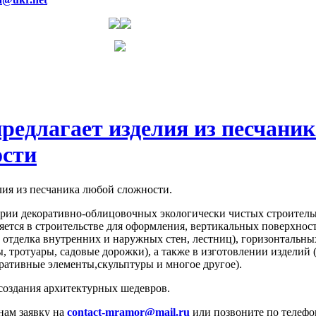
редлагает изделия из песчаник
ости
лия из песчаника любой сложности.
ории декоративно-облицовочных экологически чистых строител
ется в строительстве для оформления, вертикальных поверхнос
, отделка внутренних и наружных стен, лестниц), горизонтальны
, тротуары, садовые дорожки), а также в изготовлении изделий 
оративные элементы,скульптуры и многое другое).
создания архитектурных шедевров.
 нам заявку на
contact-mramor@mail.ru
или позвоните по телеф