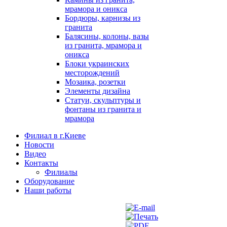
мрамора и оникса
Бордюры, карнизы из
гранита
Балясины, колоны, вазы
из гранита, мрамора и
оникса
Блоки украинских
месторождений
Мозаика, розетки
Элементы дизайна
Статуи, скульптуры и
фонтаны из гранита и
мрамора
Филиал в г.Киеве
Новости
Видео
Контакты
Филиалы
Оборудование
Наши работы