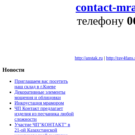
contact-mr
телефону
0
http://anstak.ru
|
http://rav4fans.
Новости
Приглашаем вас посетить
наш склад в г.Киеве
Декоративные элементы
мощения и облицовки
Инкрустация мрамором
ЧП Контакт предлагает
изделия из песчаника любой
сложности
Участие ЧП"КОНТАКТ" в
21-ой Казахстанской