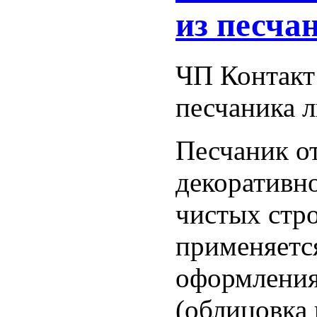
из песча
ЧП Контакт 
песчаника 
Песчаник от
декоративн
чистых стр
применяется
оформления
(облицовка 