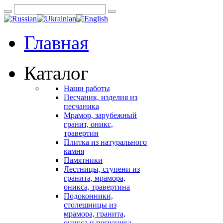
Главная
Каталог
Наши работы
Песчаник, изделия из
песчаника
Мрамор, зарубежный
гранит, оникс,
травертин
Плитка из натурального
камня
Памятники
Лестницы, ступени из
гранита, мрамора,
оникса, травертина
Подоконники,
столешницы из
мрамора, гранита,
оникса и песчаника