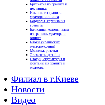
Брусчатка из гранита и
песчаника
Камины из гранита,
мрамора и оникса
Бордюры, карнизы из
гранита
Балясины, колоны, вазы
из гранита, мрамора и
оникса
Блоки украинских
месторождений
Мозаика, розетки
Элементы дизайна
Статуи, скульптуры и
фонтаны из гранита и
мрамора
Филиал в г.Киеве
Новости
Видео