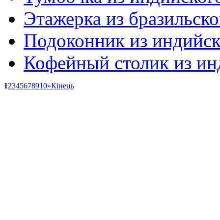
Этажерка из бразильско
Подоконник из индийско
Кофейный столик из ин
1
2
3
4
5
6
7
8
9
10
»
Кінець