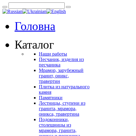
Головна
Каталог
Наши работы
Песчаник, изделия из
песчаника
Мрамор, зарубежный
гранит, оникс,
травертин
Плитка из натурального
камня
Памятники
Лестницы, ступени из
гранита, мрамора,
оникса, травертина
Подоконники,
столешницы из
мрамора, гранита,
оникса и песчаника