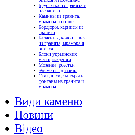
Брусчатка из гранита и
песчаника
Камины из гранита,
мрамора и оникса
Бордюры, карнизы из
гранита
Балясины, колоны, вазы
из гранита, мрамора и
оникса
Блоки украинских
месторождений
Мозаика, розетки
Элементы дизайна
Статуи, скульптуры и
фонтаны из гранита и
мрамора
Види каменю
Новини
Відео