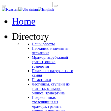
Home
Directory
Наши работы
Песчаник, изделия из
песчаника
Мрамор, зарубежный
гранит, оникс,
травертин
Плитка из натурального
камня
Памятники
Лестницы, ступени из
гранита, мрамора,
оникса, травертина
Подоконники,
столешницы из
мрамора, гранита,
оникса и песчаника