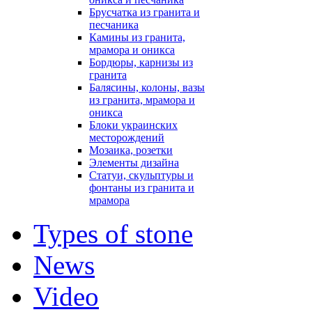
Брусчатка из гранита и
песчаника
Камины из гранита,
мрамора и оникса
Бордюры, карнизы из
гранита
Балясины, колоны, вазы
из гранита, мрамора и
оникса
Блоки украинских
месторождений
Мозаика, розетки
Элементы дизайна
Статуи, скульптуры и
фонтаны из гранита и
мрамора
Types of stone
News
Video